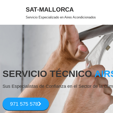
SAT-MALLORCA
Saltar
Servicio Especializado en Aires Acondicionados
al
contenido
SERVICIO TÉCNICO
AIR
Sus Especialistas de Confianza en el Sector de la Clim
971 575 578