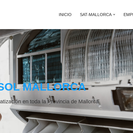
INICIO
SAT-MALLORCA
EMP
SOL MALLORCA
atización en toda la Provincia de Mallorca