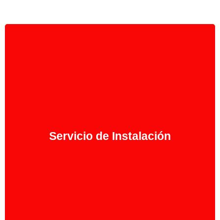
Servicio Especializado en Aires Acondicionados
Al adquirir su equipo de Aire Acondicionado ahora
puede realizar la instalación con nuestro servicio
técnico en Mallorca, ahórrese gastos innecesarios
Servicio de Instalación
en la instalación de su Aire Acondicionado con
nosotros