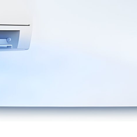
Reciba la atención directa y de calidad que necesita
de manos de nuestros teleoperadores en Mallorca,
pues nuestro
Servicio Técnico Bosch Mallorca
es su
mejor alternativa al servicio técnico oficial Bosch en
Mallorca y sus alrededores, pues trabajamos a diario
para brindar a nuestros clientes de la mejor
experiencia de manos de nuestros profesionales,
llámenos y relájese sabiendo que ha dejado sus
equipos en las mejores manos, en nuestro
Servicio
Técnico Bosch Mallorca
nos encargaremos de
ayudarle en todo lo que usted necesita, porque con
nosotros, sus problemas con sus instalaciones de
Aire Acondicionado tienen solución.