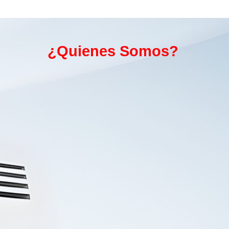
¿Quienes Somos?
Encuentre su servicio técnico de confianza de
manos de verdaderos profesionales del sector de las
reparaciones a domicilio de todo tipo de
instalaciones de climatización del hogar de la marca
Bosch en Mallorca y sus alrededores, con nuestro
Servicio Técnico Bosch Mallorca
usted ahora podrá
contar con un gran parque de técnicos a su
completa disposición, quienes reciben una
formación continua en la marca Bosch para poder
estar al día en las últimas novedades de esta, por
ello en nuestro en nuestro
Servicio Técnico Bosch
Mallorca
contamos con el liderazgo en toda la
provincia de Mallorca.