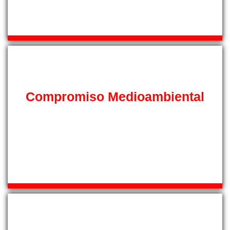
queremos brindar de todo tipo de facilidades a nuestros
clientes.
Compromiso Medioambiental
En SAT-Mallorca queremos demostrar nuestro
compromiso con el medio ambiente, por ello aportamos
nuestro grano de arena utilizando el mejor gas ecológico
en nuestras recargas para contribuir a lograr un mundo
mejor.