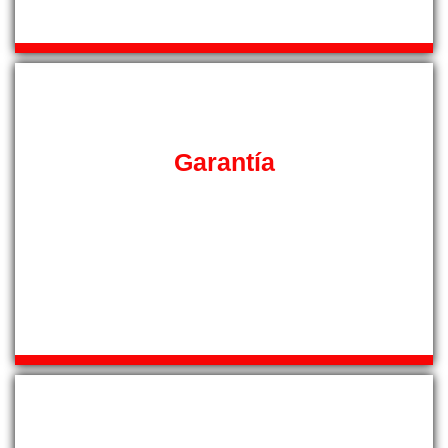
Garantía
Ahora con nosotros puede disponer de una garantía por
escrito de tres meses en cada reparación, si su equipo de
aire acondicionado vuelve a sufrir una avería dentro del
tiempo de garantía, volveremos a atenderle sin ningún
tipo de recargo en el precio.