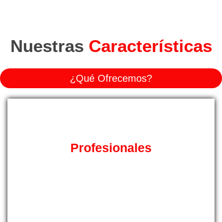
Nuestras
Características
¿Qué Ofrecemos?
Profesionales
Auténticos especialistas del sector de las reparaciones
con la formación y experiencia necesarias para
solucionar todos y cada uno de los problemas que
pueden presentar sus instalaciones de Aire
Acondicionado en Mallorca y sus alrededores.