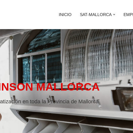
INICIO
SAT-MALLORCA
EMP
HNSON MALLORCA
atización en toda la Provincia de Mallorca