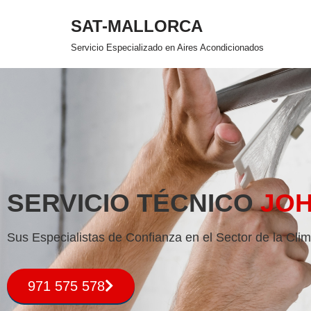
SAT-MALLORCA
Saltar
Servicio Especializado en Aires Acondicionados
al
contenido
SERVICIO TÉCNICO
JO
Sus Especialistas de Confianza en el Sector de la Clim
971 575 578