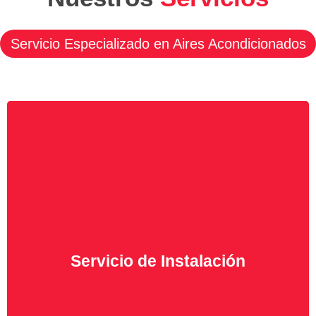
Nuestros
Servicios
Servicio Especializado en Aires Acondicionados
Al adquirir su equipo de Aire Acondicionado ahora
puede realizar la instalación con nuestro servicio
técnico en Mallorca, ahórrese gastos innecesarios
Servicio de Instalación
en la instalación de su Aire Acondicionado con
nosotros