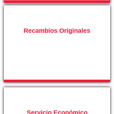
Recambios Originales
Con el fin de asegurar el funcionamiento correcto de sus
equipos de aire acondicionado, nuestro servicio técnico
trabajará con piezas de recambio originales de la marca
fabricante de su sistema de climatización del hogar en
toda la provincia de Mallorca.
Servicio Económico