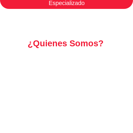
¿Quienes Somos?
Nuestro
Servicio Técnico Daewoo Mallorca
pone a
su disposición a los mejores técnicos de toda la
provincia de Mallorca para prestarle asistencia
técnica especializada en Aires Acondicionados de
cualquier marca blanca y marca negra en Mallorca,
gracias a nuestro duro trabajo durante décadas,
nuestro
Servicio Técnico Daewoo Mallorca
se
encarga de garantizar a sus clientes el servicio
cercano y de calidad que tanto se merecen por parte
de verdaderos especialistas del sector de la
climatización del hogar, por ello ajustamos nuestros
precios a las necesidades de nuestros clientes,
mejoramos la estructura de nuestra empresa para