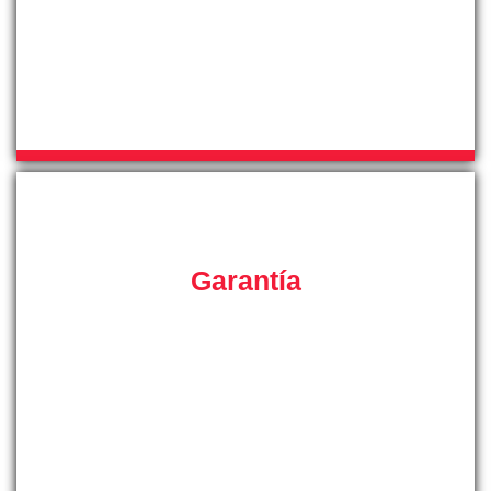
solucionar todos y cada uno de los problemas que
pueden presentar sus instalaciones de Aire
Acondicionado en Mallorca y sus alrededores.
Garantía
Ahora con nosotros puede disponer de una garantía por
escrito de tres meses en cada reparación, si su equipo de
aire acondicionado vuelve a sufrir una avería dentro del
tiempo de garantía, volveremos a atenderle sin ningún
tipo de recargo en el precio.