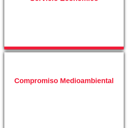
Nuestras tarifas están ajustadas a la situación
económica actual, porque sabemos los tiempos que
corren, en nuestro servicio técnico especializado
queremos brindar de todo tipo de facilidades a nuestros
clientes.
Compromiso Medioambiental
En SAT-Mallorca queremos demostrar nuestro
compromiso con el medio ambiente, por ello aportamos
nuestro grano de arena utilizando el mejor gas ecológico
en nuestras recargas para contribuir a lograr un mundo
mejor.