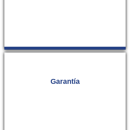
solucionar todos y cada uno de los problemas que
pueden presentar sus instalaciones de Aire
Acondicionado en Mallorca y sus alrededores.
Garantía
Ahora con nosotros puede disponer de una garantía por
escrito de tres meses en cada reparación, si su equipo de
aire acondicionado vuelve a sufrir una avería dentro del
tiempo de garantía, volveremos a atenderle sin ningún
tipo de recargo en el precio.