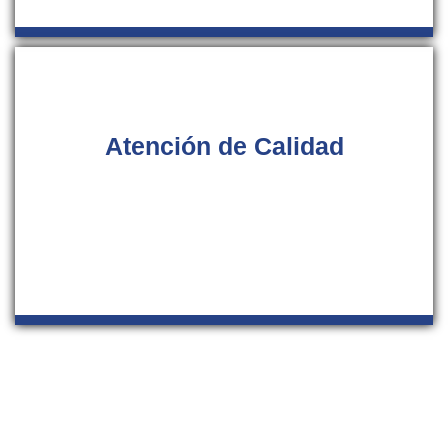
Atención de Calidad
Cuente con atención directa y de calidad por parte de
nuestro equipo de teleoperadores, desde nuestro servicio
de asistencia técnica recibirá asesoramiento de manos
de nuestros profesionales.