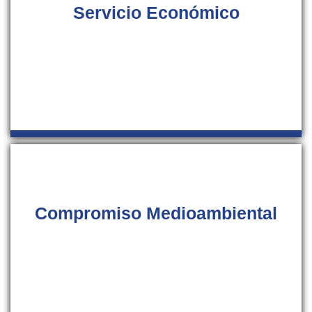
Nuestras tarifas están ajustadas a la situación
económica actual, porque sabemos los tiempos que
corren, en nuestro servicio técnico especializado
queremos brindar de todo tipo de facilidades a nuestros
clientes.
Compromiso Medioambiental
En SAT-Mallorca queremos demostrar nuestro
compromiso con el medio ambiente, por ello aportamos
nuestro grano de arena utilizando el mejor gas ecológico
en nuestras recargas para contribuir a lograr un mundo
mejor.