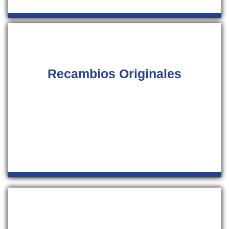
Recambios Originales
Con el fin de asegurar el funcionamiento correcto de sus
equipos de aire acondicionado, nuestro servicio técnico
trabajará con piezas de recambio originales de la marca
fabricante de su sistema de climatización del hogar en
toda la provincia de Mallorca.
Servicio Económico