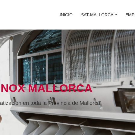
INICIO
SAT-MALLORCA
EMP
NNOX MALLORCA
atización en toda la Provincia de Mallorca