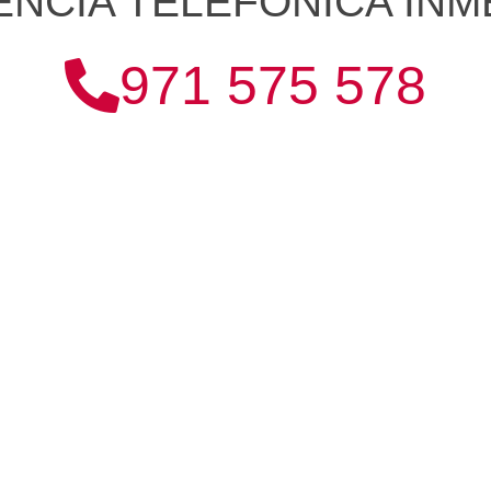
ENCIA TELEFÓNICA INM
971 575 578
alizados en ofrecer servicios de Reparación y Mantenimiento 