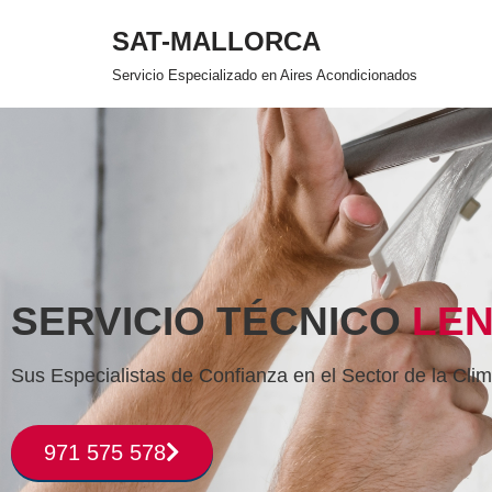
SAT-MALLORCA
Saltar
Servicio Especializado en Aires Acondicionados
al
contenido
SERVICIO TÉCNICO
LE
Sus Especialistas de Confianza en el Sector de la Clim
971 575 578