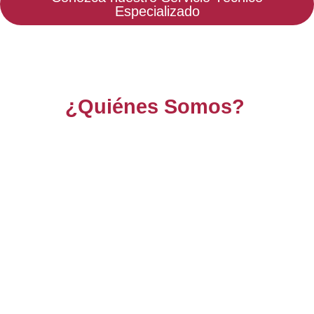
¿Quiénes Somos?
Encuentre su servicio técnico de confianza de
manos de verdaderos profesionales del sector de las
reparaciones a domicilio de todo tipo de
instalaciones de climatización del hogar de la marca
HTW en Mallorca y sus alrededores, con nuestro
Servicio Técnico HTW Mallorca
usted ahora podrá
contar con un gran parque de técnicos a su
completa disposición, quienes reciben una
formación continua en la marca HTW para poder
estar al día en las últimas novedades de esta, por
ello en nuestro en nuestro
Servicio Técnico HTW
Mallorca
contamos con el liderazgo en toda la
provincia de Mallorca.