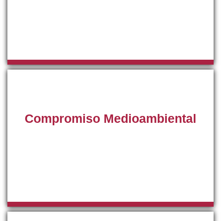
económica actual, porque sabemos los tiempos que
corren, en nuestro servicio técnico especializado
queremos brindar de todo tipo de facilidades a nuestros
clientes.
Compromiso Medioambiental
En SAT-Mallorca queremos demostrar nuestro
compromiso con el medio ambiente, por ello aportamos
nuestro grano de arena utilizando el mejor gas ecológico
en nuestras recargas para contribuir a lograr un mundo
mejor.