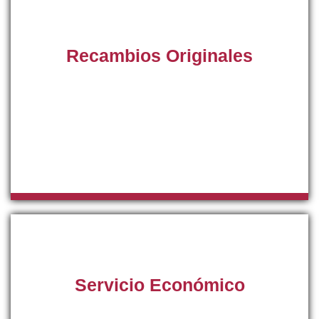
Recambios Originales
Con el fin de asegurar el funcionamiento correcto de sus
equipos de aire acondicionado, nuestro servicio técnico
trabajará con piezas de recambio originales de la marca
fabricante de su sistema de climatización del hogar en
toda la provincia de Mallorca.
Servicio Económico
Nuestras tarifas están ajustadas a la situación