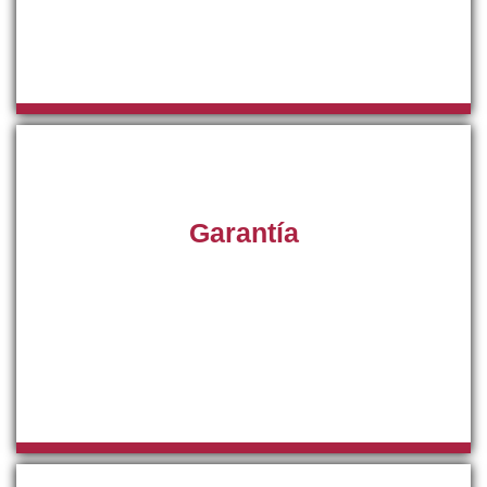
pueden presentar sus instalaciones de Aire
Acondicionado en Mallorca y sus alrededores.
Garantía
Ahora con nosotros puede disponer de una garantía por
escrito de tres meses en cada reparación, si su equipo de
aire acondicionado vuelve a sufrir una avería dentro del
tiempo de garantía, volveremos a atenderle sin ningún
tipo de recargo en el precio.