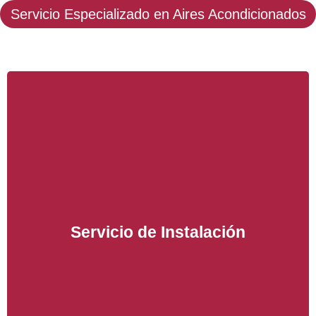
Servicio Especializado en Aires Acondicionados
Al adquirir su equipo de Aire Acondicionado ahora
puede realizar la instalación con nuestro servicio
técnico en Mallorca, ahórrese gastos innecesarios
Servicio de Instalación
en la instalación de su Aire Acondicionado con
nosotros